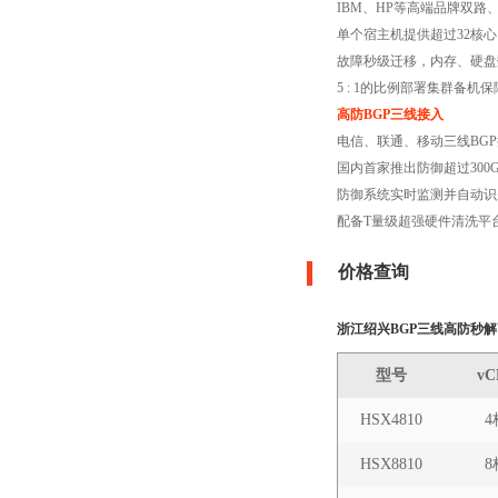
IBM、HP等高端品牌双路
单个宿主机提供超过32核心
故障秒级迁移，内存、硬盘
5 : 1的比例部署集群备
高防BGP三线接入
电信、联通、移动三线BGP
国内首家推出防御超过300
防御系统实时监测并自动识
配备T量级超强硬件清洗平
价格查询
浙江绍兴BGP三线高防秒解
型号
vC
HSX4810
4
HSX8810
8