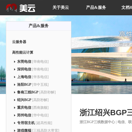
关于美云
产品&服务
文档
产品&服务
云服务器
高性能云计算
东莞电信
[华南电信]
深圳电信
[华南电信]
上海电信
[华东电信]
洛阳BGP
[华中五线]
鲁南三线BGP
[高防秒解]
绍兴BGP
[高防秒解]
重庆电信
[西南旗舰]
浙江绍兴BGP
郑州电信
[华中电信]
浙江BGP三线数据中心 | 电信、联通
专用宿主机
[超高性能]
游戏微端
[三线高防大带宽]