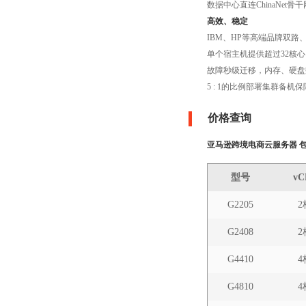
数据中心直连ChinaNe
高效、稳定
IBM、HP等高端品牌双路
单个宿主机提供超过32核心
故障秒级迁移，内存、硬盘
5 : 1的比例部署集群备
价格查询
亚马逊跨境电商云服务器 
型号
vC
G2205
2
G2408
2
G4410
4
G4810
4