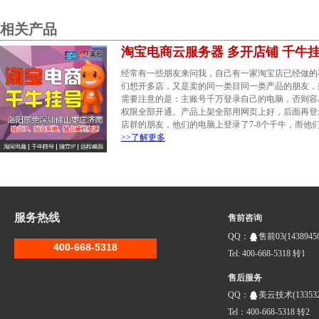
相关产品
淘宝电商云服务器 多开店铺 千牛
经常有一些朋友来问我，自己有一家淘宝店已经做的
们想开多店，又是卖的同一类目同一类产品的朋友，
需要注意的是：主账号千万登录自己的电脑，否则容
权限全部开通。产品上架全部用网页上好，后面再登
店群的朋友，他们的电脑上登录了7-8个千牛，而他
>>了解更多
服务热线
售前咨询
QQ：
售前03(14389450
400-668-5318
Tel: 400-668-5318 转1
售后服务
QQ：
美云技术(133532
Tel：400-668-5318 转2